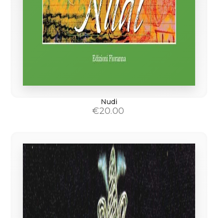
Nudi
€
20.00