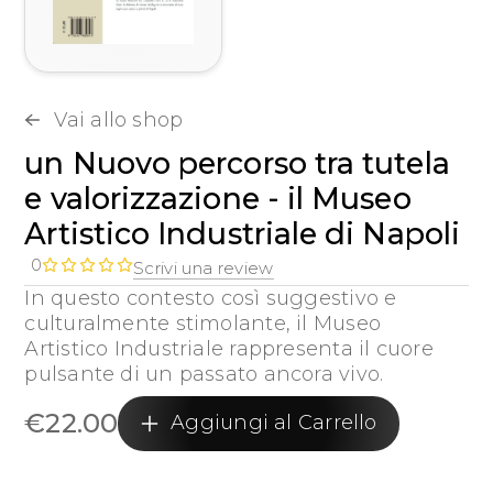
Vai allo shop
un Nuovo percorso tra tutela
e valorizzazione - il Museo
Artistico Industriale di Napoli
0
Scrivi una review
In questo contesto così suggestivo e
culturalmente stimolante, il Museo
Artistico Industriale rappresenta il cuore
pulsante di un passato ancora vivo.
€
22.00
Aggiungi al Carrello