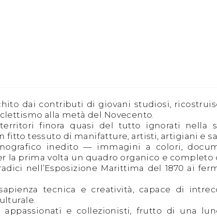
hito dai contributi di giovani studiosi, ricostruis
Eclettismo alla metà del Novecento.
erritori finora quasi del tutto ignorati nella s
n fitto tessuto di manifatture, artisti, artigiani e sa
nografico inedito — immagini a colori, docu
 per la prima volta un quadro organico e completo 
adici nell’Esposizione Marittima del 1870 ai fer
apienza tecnica e creatività, capace di intrec
ulturale.
 appassionati e collezionisti, frutto di una lu