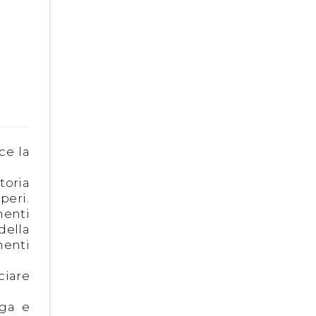
ce la
toria
peri.
menti
della
menti
ciare
nga e