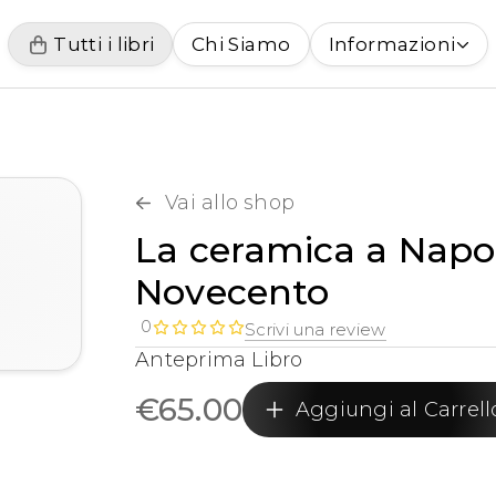
Tutti i libri
Chi Siamo
Informazioni
Vai allo shop
La ceramica a Napoli
Novecento
0
Scrivi una review
Anteprima Libro
€
65.00
Aggiungi al Carrell