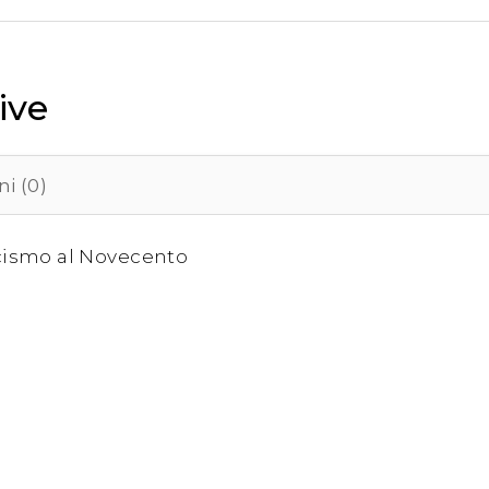
ive
i (0)
icismo al Novecento