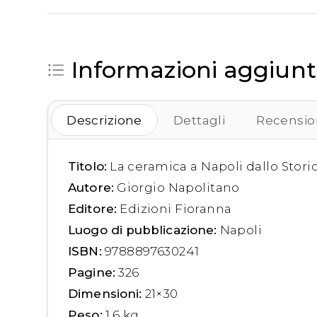
Informazioni aggiunt
Descrizione
Dettagli
Recension
Titolo:
La ceramica a Napoli dallo Stor
Autore:
Giorgio Napolitano
Editore:
Edizioni Fioranna
Luogo di pubblicazione:
Napoli
ISBN:
9788897630241
Pagine:
326
Dimensioni:
21×30
Peso:
1,6 kg