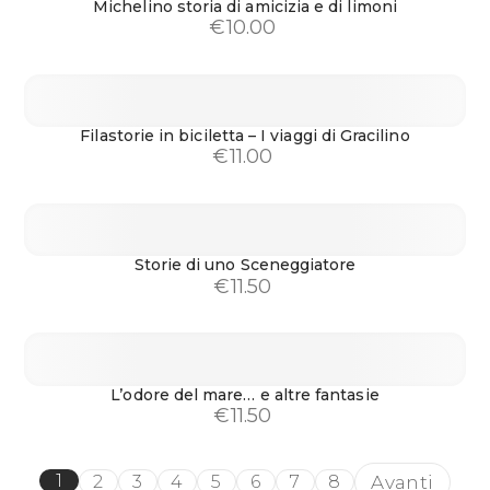
Michelino storia di amicizia e di limoni
€
10.00
Filastorie in biciletta – I viaggi di Gracilino
€
11.00
Storie di uno Sceneggiatore
€
11.50
L’odore del mare… e altre fantasie
€
11.50
1
Avanti
2
3
4
5
6
7
8