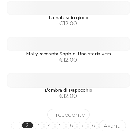
La natura in gioco
€
12.00
Molly racconta Sophie. Una storia vera
€
12.00
L’ombra di Papocchio
€
12.00
Precedente
2
Avanti
1
3
4
5
6
7
8