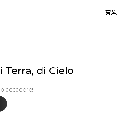
 Terra, di Cielo
ò accadere!
o