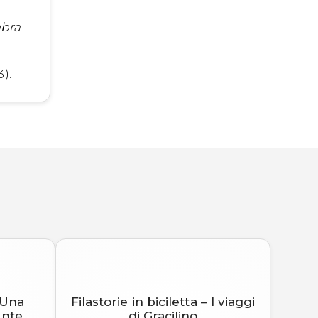
mbra
3).
– Una
Filastorie in biciletta – I viaggi
ante
di Gracilino