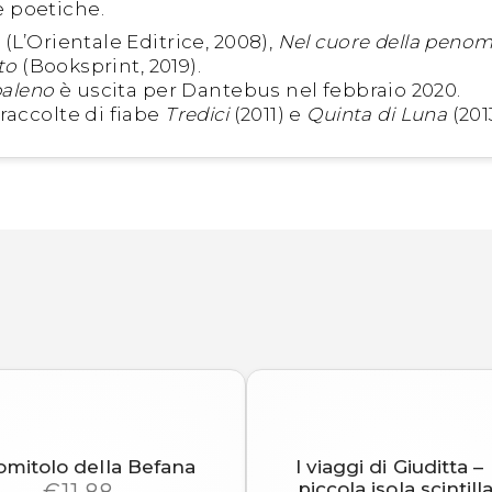
 poetiche.
o
(L’Orientale Editrice, 2008),
Nel cuore della peno
to
(Booksprint, 2019).
baleno
è uscita per Dantebus nel febbraio 2020.
raccolte di fiabe
Tredici
(2011) e
Quinta di Luna
(201
gomitolo della Befana
I viaggi di Giuditta 
piccola isola scintill
€11,88