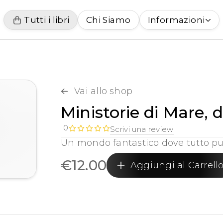
Tutti i libri
Chi Siamo
Informazioni
Vai allo shop
Ministorie di Mare, di
0
Scrivi una review
Un mondo fantastico dove tutto pu
€
12.00
Aggiungi al Carrell