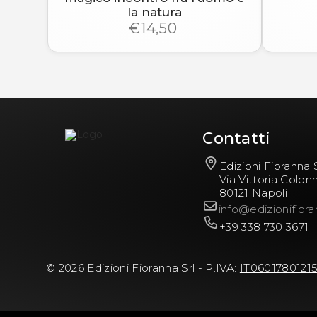
la natura
€14,50
Contatti
Edizioni Fioranna S
Via Vittoria Colon
80121 Napoli
info@edizionifiora
+39 338 730 3671
© 2026 Edizioni Fioranna Srl - P.IVA:
IT0601780121