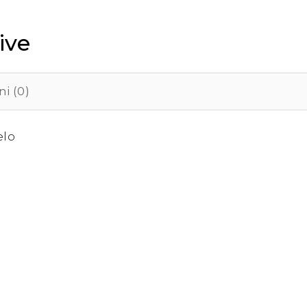
ive
i (0)
elo