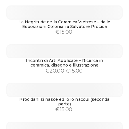
La Negritude della Ceramica Vietrese – dalle
Esposizioni Coloniali a Salvatore Procida
€
15.00
Incontri di Arti Applicate – Ricerca in
ceramica, disegno e illustrazione
Il
Il
€
20.00
€
15.00
prezzo
prezzo
originale
attuale
era:
è:
€20.00.
€15.00.
Procidani si nasce ed io lo nacqui (seconda
parte)
€
15.00