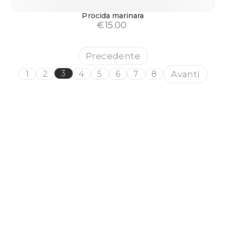
Procida marinara
€
15.00
Precedente
3
Avanti
1
2
4
5
6
7
8