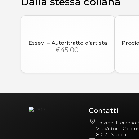
Dalla stessa collana
Essevi – Autoritratto d’artista
Procid
€45,00
Contatti
Edizioni Fioranna S
Via Vittoria Colon
80121 Napoli