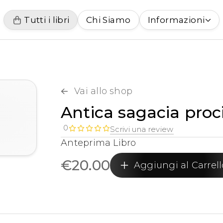
Tutti i libri
Chi Siamo
Informazioni
Vai allo shop
Antica sagacia pro
0
Scrivi una review
Anteprima Libro
€
20.00
Aggiungi al Carrell