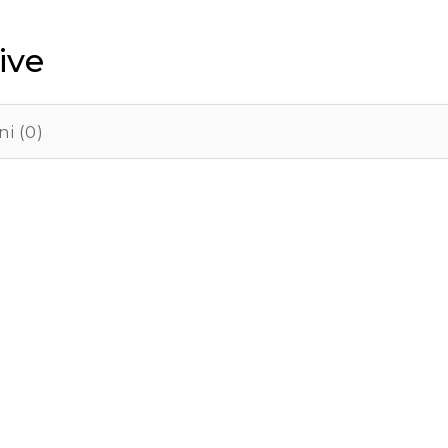
ive
i (0)