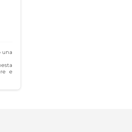
o una
uesta
are e