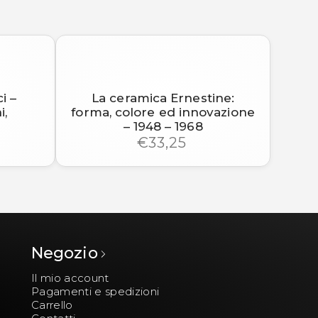
i –
La ceramica Ernestine:
i,
forma, colore ed innovazione
– 1948 – 1968
€33,25
Negozio
Il mio account
Pagamenti e spedizioni
Carrello