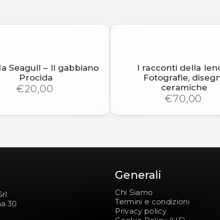
a Seagull – Il gabbiano
I racconti della lenc
Procida
Fotografie, disegn
ceramiche
€20,00
€70,00
Generali
Chi Siamo
rl
Termini e condizioni
na 30
Privacy policy