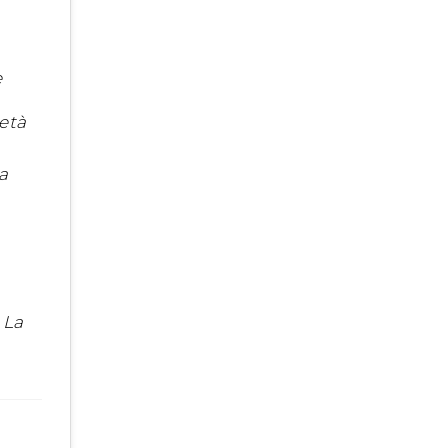
e
ietà
a
 La