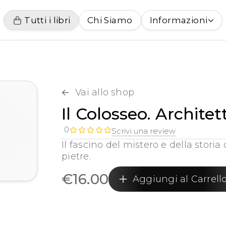
Tutti i libri
Chi Siamo
Informazioni
Vai allo shop
Il Colosseo. Archite
0
Scrivi una review
Il fascino del mistero e della storia
pietre.
€
16.00
Aggiungi al Carrell