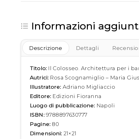
Informazioni aggiunt
Descrizione
Dettagli
Recension
Titolo:
Il Colosseo. Architettura per i b
Autrici:
Rosa Scognamiglio – Maria Giu
Illustratore:
Adriano Migliaccio
Editore:
Edizioni Fioranna
Luogo di pubblicazione:
Napoli
ISBN:
9788897630777
Pagine:
80
Dimensioni:
21×21