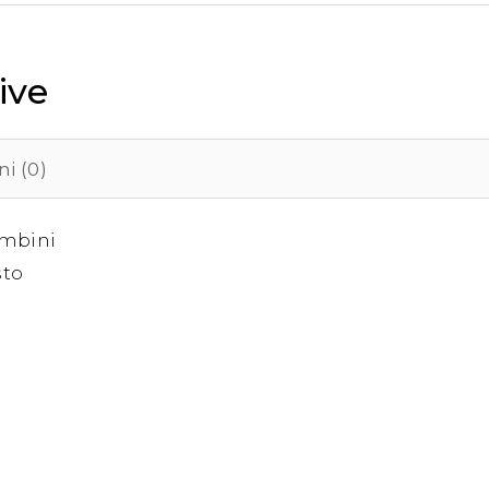
ive
i (0)
ambini
sto