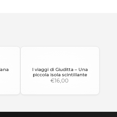
fana
I viaggi di Giuditta – Una
piccola isola scintillante
€16,00