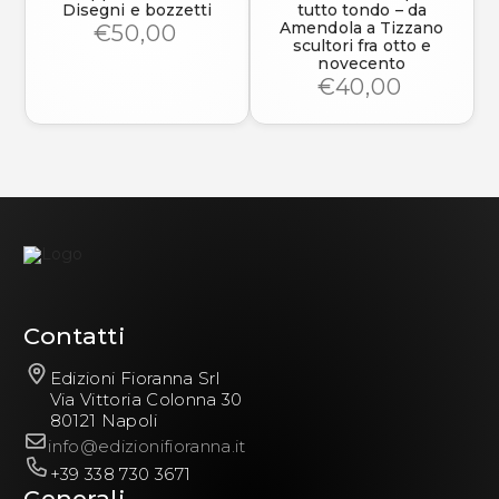
Disegni e bozzetti
tutto tondo – da
Amendola a Tizzano
€50,00
scultori fra otto e
novecento
€40,00
Contatti
Edizioni Fioranna Srl
Via Vittoria Colonna 30
80121 Napoli
info@edizionifioranna.it
+39 338 730 3671
Generali