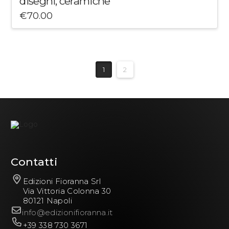
disegni, ceramiche
€
70.00
1
2
Contatti
Edizioni Fioranna Srl
Via Vittoria Colonna 30
80121 Napoli
info@edizionifioranna.it
+39 338 730 3671