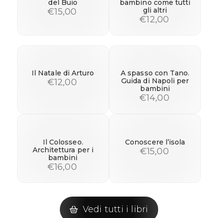
del Buio
bambino come tutti
gli altri
€15,00
€12,00
Il Natale di Arturo
A spasso con Tano.
Guida di Napoli per
€12,00
bambini
€14,00
Il Colosseo.
Conoscere l’isola
Architettura per i
€15,00
bambini
€16,00
Vedi tutti i libri