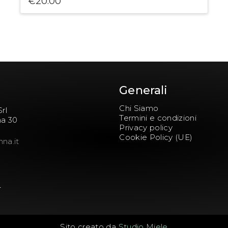
€
20.00
Generali
Chi Siamo
rl
Termini e condizioni
na 30
Privacy policy
Cookie Policy (UE)
nna.it
5
Sito creato da
Studio Miele