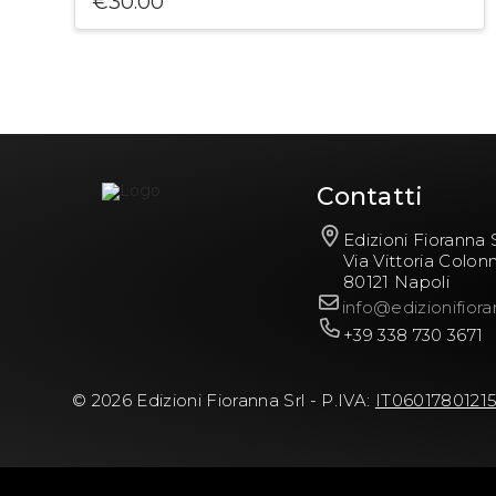
€
30.00
Contatti
Edizioni Fioranna S
Via Vittoria Colon
80121 Napoli
info@edizionifiora
+39 338 730 3671
© 2026 Edizioni Fioranna Srl - P.IVA:
IT0601780121